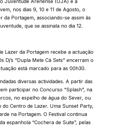
ão Juventude Arenense (UJA) e a
m, nos dias 9, 10 e 11 de Agosto, o
er da Portagem, associando-se assim às
ventude, que se assinala no dia 12.
o de Lazer da Portagem recebe a actuação
Os Dj’s “Dupla Mete Cá Sets” encerram o
 actuação está marcado para as 00h30.
ndadas diversas actividades. A partir das
dem participar no Concurso “Splash”, na
Barcos, no espelho de água do Sever, ou
do do Centro de Lazer. Uma Sunset Party,
arde na Portagem. O Festival continua
da espanhola “Cochera de Suite”, pelas