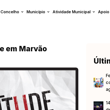
Concelho
Município
Atividade Municipal
Apoio
de em Marvão
Últi
F
c
a
14
d