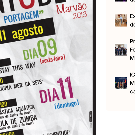
E
d
P
Fe
M
I
M
c