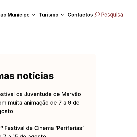
 ao Munícipe
Turismo
Contactos
Pesquisa
mas notícias
estival da Juventude de Marvão
om muita animação de 7 a 9 de
gosto
º Festival de Cinema ‘Periferias’
e 7 a 15 de agosto