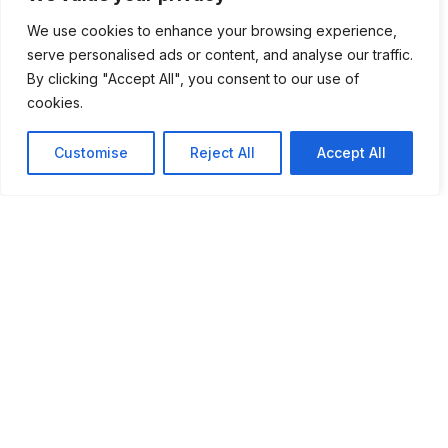
We use cookies to enhance your browsing experience,
serve personalised ads or content, and analyse our traffic.
14º Festival de Cinema
By clicking "Accept All", you consent to our use of
‘Periferias’ de 7 a 15 de
cookies.
agosto
Customise
Reject All
Accept All
Exposição “Cestaria em
Madeira de Castanho” no
Museu Municipal