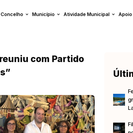
Concelho
Município
Atividade Municipal
Apoio
 reuniu com Partido
es”
Últi
F
gr
L
Fi
no