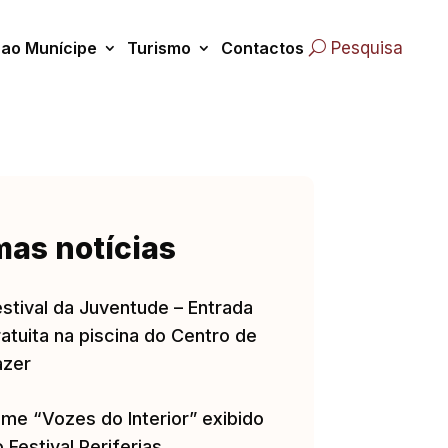
 ao Munícipe
Turismo
Contactos
Pesquisa
mas notícias
estival da Juventude – Entrada
atuita na piscina do Centro de
azer
lme “Vozes do Interior” exibido
 Festival Periferias