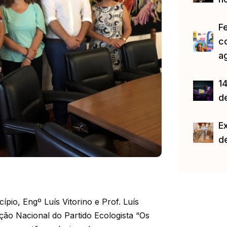
F
c
a
14
d
E
d
ípio, Engº Luís Vitorino e Prof. Luís
ão Nacional do Partido Ecologista “Os