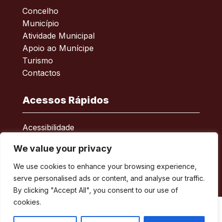
Concelho
Município
Atividade Municipal
Apoio ao Munícipe
Turismo
Contactos
Acessos Rápidos
Acessibilidade
Política de privacidade
We value your privacy
ERSAR – Reclamações
A minha Rua
We use cookies to enhance your browsing experience,
Boletim Municipal
serve personalised ads or content, and analyse our traffic.
By clicking "Accept All", you consent to our use of
cookies.