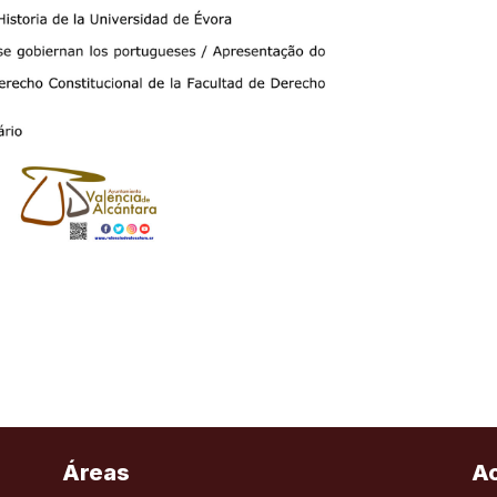
Áreas
A