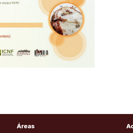
Áreas
A