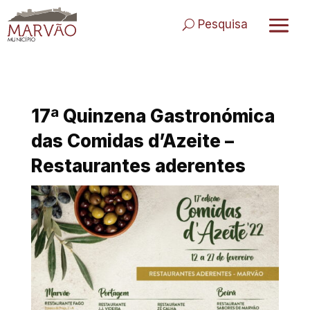
Skip
to
Pesquisa
content
17ª Quinzena Gastronómica
das Comidas d’Azeite –
Restaurantes aderentes