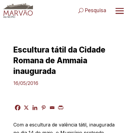
Skip
to
Pesquisa
content
Escultura tátil da Cidade
Romana de Ammaia
inaugurada
16/05/2016
Com a escultura de valência tátil, inaugurada
no dia 14 de maio, o Município pretende