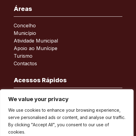
Áreas
Concelho
Município
Atividade Municipal
Apoio ao Munícipe
Turismo
Contactos
Acessos Rápidos
Acessibilidade
We value your privacy
Política de privacidade
We use cookies to enhance your browsing experience,
ERSAR – Reclamações
serve personalised ads or content, and analyse our traffic.
A minha Rua
By clicking "Accept All", you consent to our use of
Boletim Municipal
cookies.