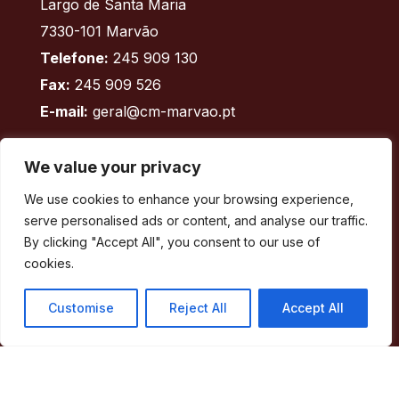
Largo de Santa Maria
7330-101 Marvão
Telefone:
245 909 130
Fax:
245 909 526
E-mail:
geral@cm-marvao.pt
We value your privacy
Facebook
RSS
YouTube
Instagram
We use cookies to enhance your browsing experience,
serve personalised ads or content, and analyse our traffic.
Áreas
By clicking "Accept All", you consent to our use of
cookies.
Concelho
Município
Customise
Reject All
Accept All
Atividade Municipal
Apoio ao Munícipe
Turismo
Contactos