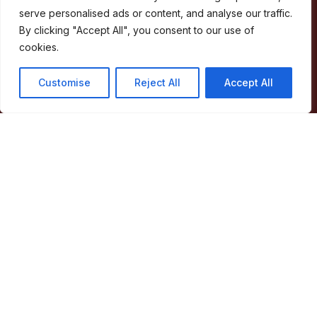
Facebook
RSS
YouTube
Instagram
serve personalised ads or content, and analyse our traffic.
By clicking "Accept All", you consent to our use of
Áreas
cookies.
Concelho
Customise
Reject All
Accept All
Município
Atividade Municipal
Apoio ao Munícipe
Turismo
Contactos
Acessos Rápidos
Acessibilidade
Política de privacidade
ERSAR – Reclamações
A minha Rua