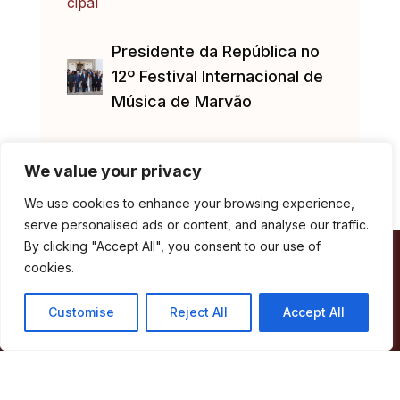
Presidente da República no
12º Festival Internacional de
Música de Marvão
We value your privacy
We use cookies to enhance your browsing experience,
serve personalised ads or content, and analyse our traffic.
By clicking "Accept All", you consent to our use of
Câmara Municipal de Marvão
cookies.
Customise
Reject All
Accept All
Largo de Santa Maria
7330-101 Marvão
Telefone:
245 909 130