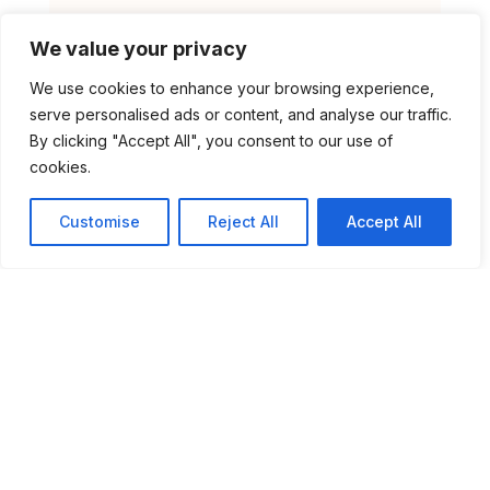
We value your privacy
Exposição “Cestaria em
We use cookies to enhance your browsing experience,
Madeira de Castanho” no
serve personalised ads or content, and analyse our traffic.
Museu Municipal
By clicking "Accept All", you consent to our use of
cookies.
Customise
Reject All
Accept All