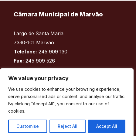
Câmara Municipal de Marvão
Largo de Santa Maria
7330-101 Marvão
Telefone:
245 909 130
Fax:
245 909 526
E-mail:
geral@cm-marvao.pt
We value your privacy
We use cookies to enhance your browsing experience,
Facebook
RSS
YouTube
Instagram
serve personalised ads or content, and analyse our traffic.
By clicking "Accept All", you consent to our use of
Áreas
cookies.
Concelho
Customise
Reject All
Accept All
Município