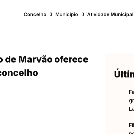
Concelho
Município
Atividade Municipal
o de Marvão oferece
 concelho
Últi
F
gr
L
Fi
no