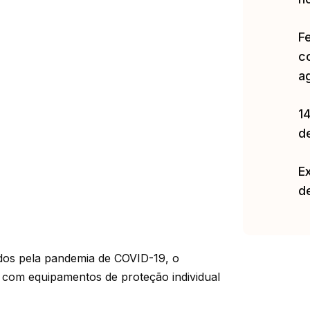
F
c
a
14
d
E
d
dos pela pandemia de COVID-19, o
s com equipamentos de proteção individual