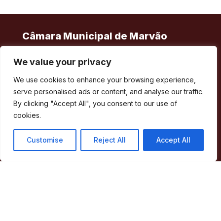
Câmara Municipal de Marvão
We value your privacy
Largo de Santa Maria
We use cookies to enhance your browsing experience,
7330-101 Marvão
serve personalised ads or content, and analyse our traffic.
Telefone:
245 909 130
By clicking "Accept All", you consent to our use of
Fax:
245 909 526
cookies.
E-mail:
geral@cm-marvao.pt
Customise
Reject All
Accept All
Facebook
RSS
YouTube
Instagram
Áreas
Concelho