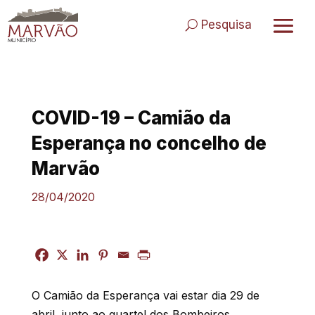
Skip
to
Pesquisa
content
COVID-19 – Camião da
Esperança no concelho de
Marvão
28/04/2020
O Camião da Esperança vai estar dia 29 de
abril, junto ao quartel dos Bombeiros