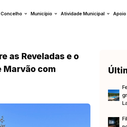
Concelho
Município
Atividade Municipal
Apoio
re as Reveladas e o
de Marvão com
Últi
F
gr
L
Fi
no