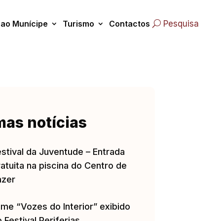
 ao Munícipe
Turismo
Contactos
Pesquisa
mas notícias
estival da Juventude – Entrada
atuita na piscina do Centro de
azer
lme “Vozes do Interior” exibido
 Festival Periferias