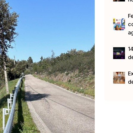
F
c
a
14
d
E
d