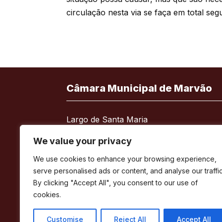
circulação nesta via se faça em total se
Câmara Municipal de Marvão
Largo de Santa Maria
7330-101 Marvão
We value your privacy
Telefone:
245 909 130
We use cookies to enhance your browsing experience,
Fax:
245 909 526
serve personalised ads or content, and analyse our traffic
E-mail:
geral@cm-marvao.pt
By clicking "Accept All", you consent to our use of
cookies.
Customise
Reject All
Accept All