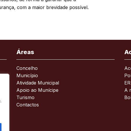
gurança, com a maior brevidade possível.
Áreas
A
Concelho
Ace
Município
Pol
Atividade Municipal
ER
Apoio ao Munícipe
A 
Turismo
Bo
.
Contactos