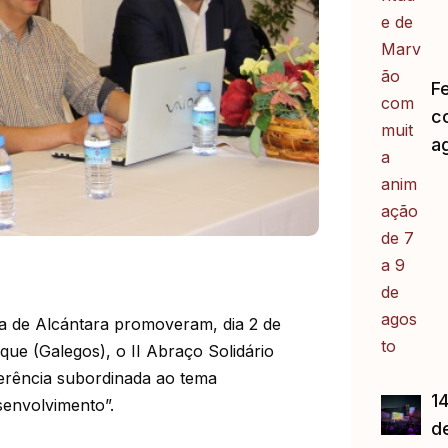
F
c
a
a de Alcántara promoveram, dia 2 de
que (Galegos), o II Abraço Solidário
ferência subordinada ao tema
14
senvolvimento”.
d