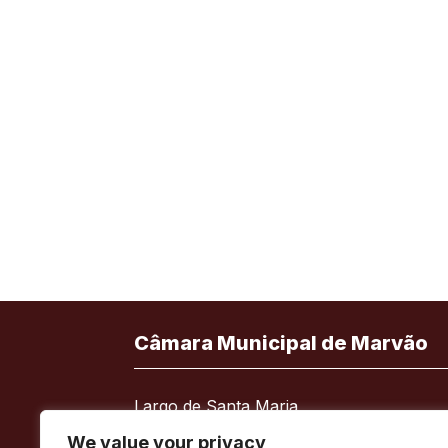
Câmara Municipal de Marvão
Largo de Santa Maria
7330-101 Marvão
We value your privacy