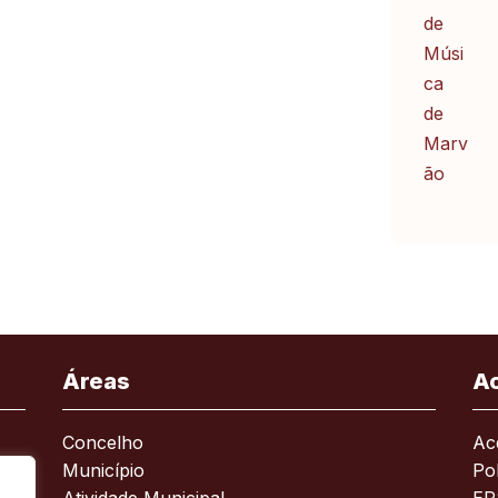
Áreas
A
Concelho
Ace
Município
Pol
Atividade Municipal
ER