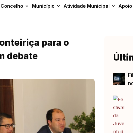
Concelho
Município
Atividade Municipal
Apoio
nteiriça para o
m debate
Últi
Fi
no