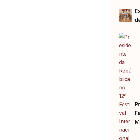
E
d
P
Fe
M