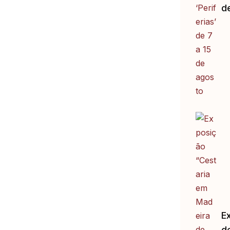
d
E
d