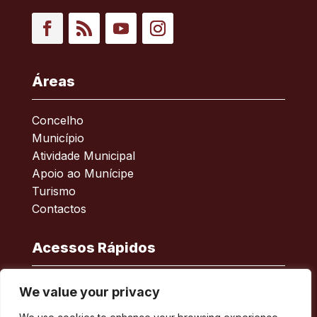
Facebook
RSS
YouTube
Instagram
Áreas
Concelho
Município
Atividade Municipal
Apoio ao Munícipe
Turismo
Contactos
Acessos Rápidos
Acessibilidade
We value your privacy
Política de privacidade