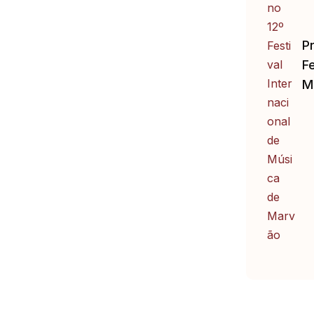
P
Fe
M