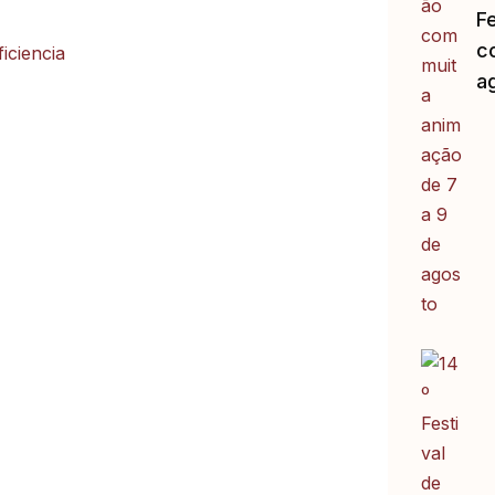
F
c
a