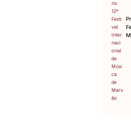
P
Fe
M