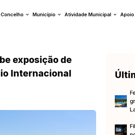
Concelho
Município
Atividade Municipal
Apoio
ebe exposição de
io Internacional
Últi
F
gr
L
Fi
no