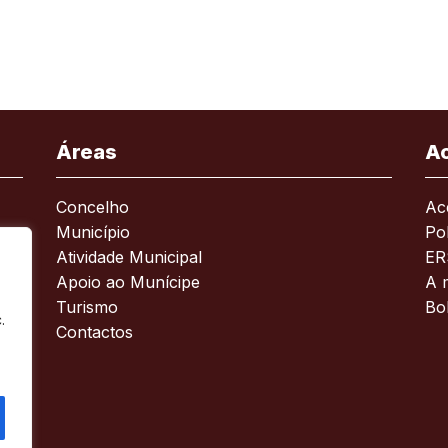
Áreas
A
Concelho
Ace
Município
Pol
Atividade Municipal
ER
Apoio ao Munícipe
A 
Turismo
Bo
.
Contactos