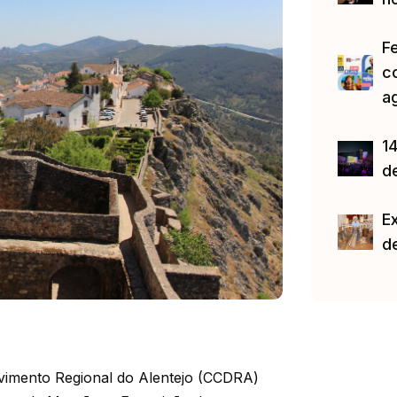
F
c
a
14
d
E
d
imento Regional do Alentejo (CCDRA)