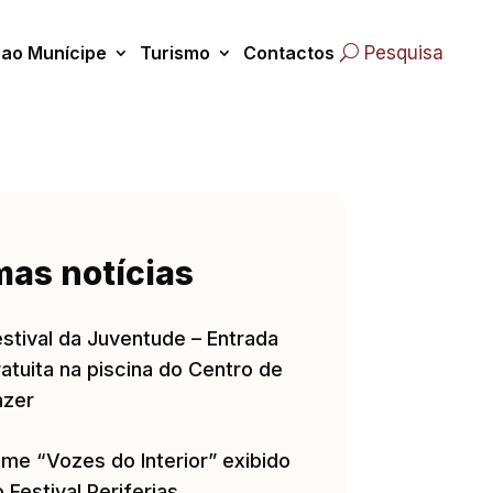
 ao Munícipe
Turismo
Contactos
Pesquisa
mas notícias
estival da Juventude – Entrada
atuita na piscina do Centro de
azer
lme “Vozes do Interior” exibido
 Festival Periferias