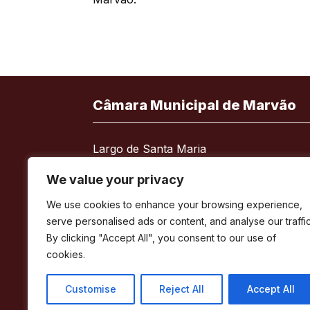
Câmara Municipal de Marvão
Largo de Santa Maria
7330-101 Marvão
We value your privacy
Telefone:
245 909 130
We use cookies to enhance your browsing experience,
Fax:
245 909 526
serve personalised ads or content, and analyse our traffic
E-mail:
geral@cm-marvao.pt
By clicking "Accept All", you consent to our use of
cookies.
Customise
Reject All
Accept All
Facebook
RSS
YouTube
Instagram