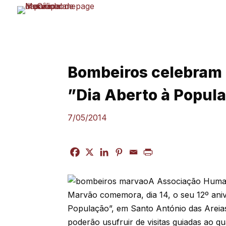
Skip
to
content
Bombeiros celebram 
”Dia Aberto à Popul
7/05/2014
A Associação Human
Marvão comemora, dia 14, o seu 12º ani
População”, em Santo António das Areias.
poderão usufruir de visitas guiadas ao qu