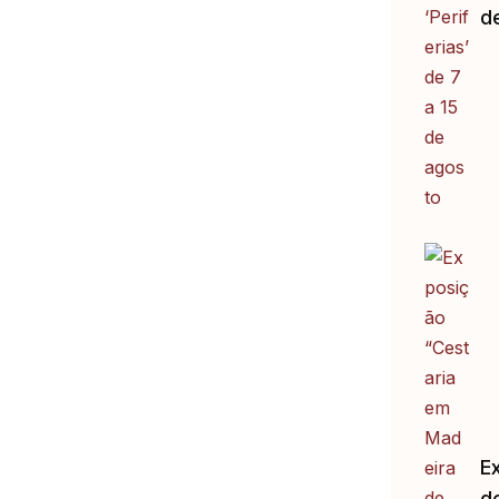
d
E
d