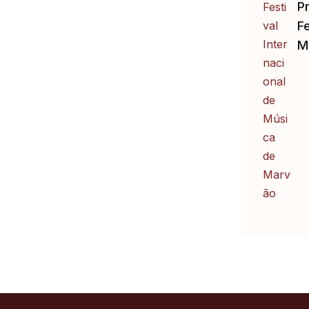
P
Fe
M