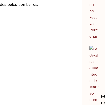
ados pelos bombeiros.
F
c