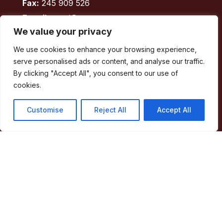
Fax:
245 909 526
E-mail:
geral@cm-marvao.pt
We value your privacy
We use cookies to enhance your browsing experience,
Facebook
RSS
YouTube
Instagram
serve personalised ads or content, and analyse our traffic.
By clicking "Accept All", you consent to our use of
Áreas
cookies.
Concelho
Customise
Reject All
Accept All
Município
Atividade Municipal
Apoio ao Munícipe
Turismo
Contactos
Acessos Rápidos