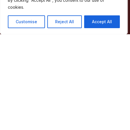
By clicking "Accept All", you consent to our use of
E-mail:
geral@cm-marvao.pt
cookies.
Customise
Reject All
Accept All
Facebook
RSS
YouTube
Instagram
Áreas
Concelho
Município
Atividade Municipal
Apoio ao Munícipe
Turismo
Contactos
Acessos Rápidos
Acessibilidade