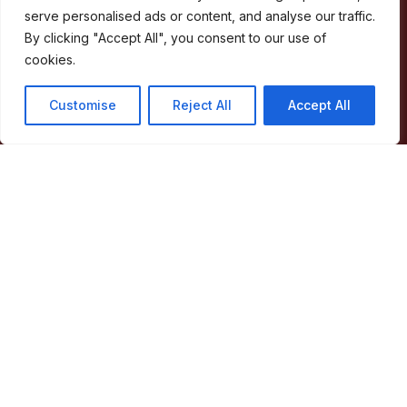
serve personalised ads or content, and analyse our traffic.
Câmara Municipal de Marvão
By clicking "Accept All", you consent to our use of
cookies.
Largo de Santa Maria
Customise
Reject All
Accept All
7330-101 Marvão
Telefone:
245 909 130
Fax:
245 909 526
E-mail:
geral@cm-marvao.pt
Facebook
RSS
YouTube
Instagram
Áreas
Concelho
Município