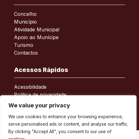
Concelho
Município
Atividade Municipal
Apoio ao Munícipe
Turismo
Contactos
Acessos Rápidos
Acessibilidade
Política de privacidade
ERSAR – Reclamações
We value your privacy
A minha Rua
We use cookies to enhance your browsing experience,
Boletim Municipal
serve personalised ads or content, and analyse our traffic.
By clicking "Accept All", you consent to our use of
cookies.