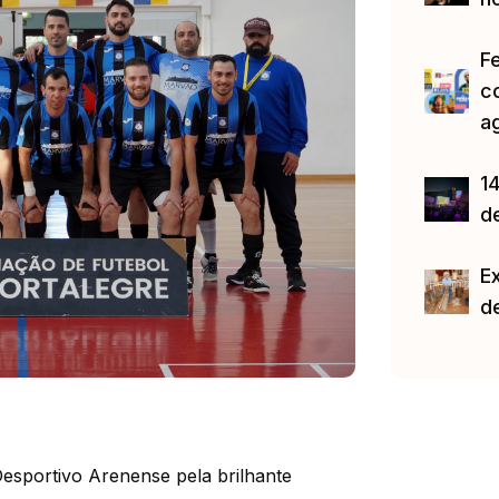
F
c
a
14
d
E
d
Desportivo Arenense pela brilhante