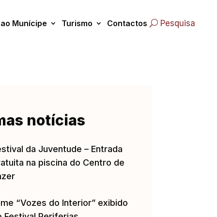
 ao Munícipe
Turismo
Contactos
Pesquisa
mas notícias
estival da Juventude – Entrada
atuita na piscina do Centro de
azer
lme “Vozes do Interior” exibido
 Festival Periferias