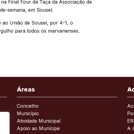
, na Final Four da Taça da Associação de
m-de-semana, em Sousel.
e ao União de Sousel, por 4-1, o
gulho para todos os marvanenses.
Áreas
A
Concelho
Ace
Município
Pol
Atividade Municipal
ER
Apoio ao Munícipe
A 