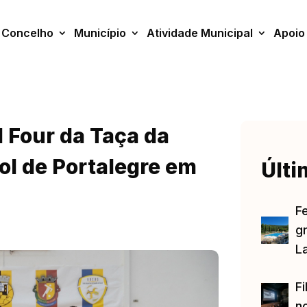
Concelho
Município
Atividade Municipal
Apoio
 Four da Taça da
ol de Portalegre em
Últi
F
gr
L
Fi
no