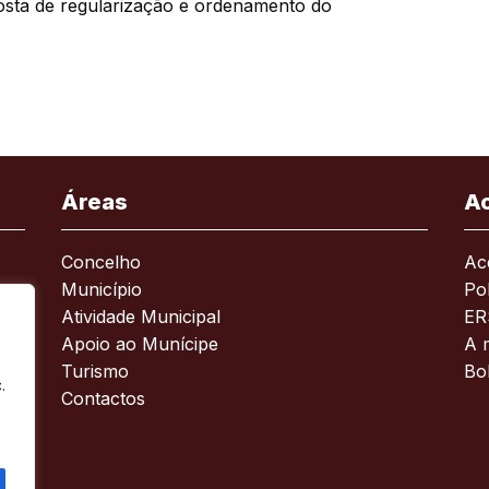
osta de regularização e ordenamento do
Áreas
A
Concelho
Ace
Município
Pol
Atividade Municipal
ER
Apoio ao Munícipe
A 
Turismo
Bo
.
Contactos