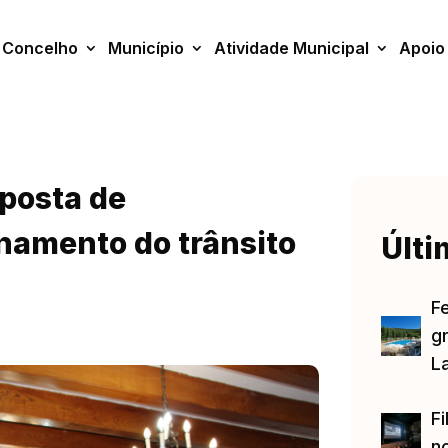
Concelho
Município
Atividade Municipal
Apoio
posta de
namento do trânsito
Últi
F
gr
L
Fi
no