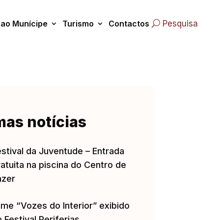
 ao Munícipe
Turismo
Contactos
Pesquisa
mas notícias
estival da Juventude – Entrada
atuita na piscina do Centro de
azer
lme “Vozes do Interior” exibido
 Festival Periferias