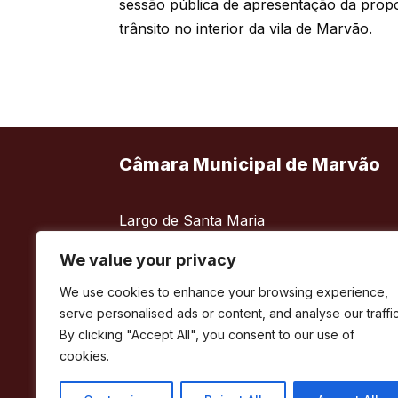
sessão pública de apresentação da prop
trânsito no interior da vila de Marvão.
Câmara Municipal de Marvão
Largo de Santa Maria
7330-101 Marvão
We value your privacy
Telefone:
245 909 130
We use cookies to enhance your browsing experience,
Fax:
245 909 526
serve personalised ads or content, and analyse our traffic
E-mail:
geral@cm-marvao.pt
By clicking "Accept All", you consent to our use of
cookies.