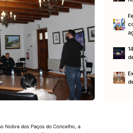
F
c
a
14
d
E
d
ão Nobre dos Paços do Concelho, a