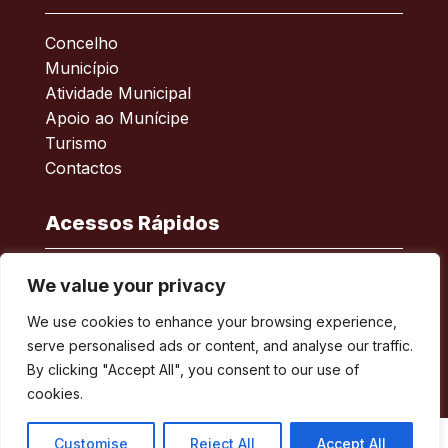
Concelho
Município
Atividade Municipal
Apoio ao Munícipe
Turismo
Contactos
Acessos Rápidos
Acessibilidade
We value your privacy
Política de privacidade
We use cookies to enhance your browsing experience,
ERSAR – Reclamações
serve personalised ads or content, and analyse our traffic.
A minha Rua
By clicking "Accept All", you consent to our use of
Boletim Municipal
cookies.
Customise
Reject All
Accept All