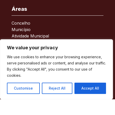
Áreas
Concelho
Município
Atividade Municipal
Apoio ao Munícipe
We value your privacy
Turismo
Contactos
We use cookies to enhance your browsing experience,
serve personalised ads or content, and analyse our traffic.
Acessos Rápidos
By clicking "Accept All", you consent to our use of
cookies.
Acessibilidade
Customise
Reject All
Accept All
Política de privacidade
ERSAR – Reclamações
A minha Rua
Boletim Municipal