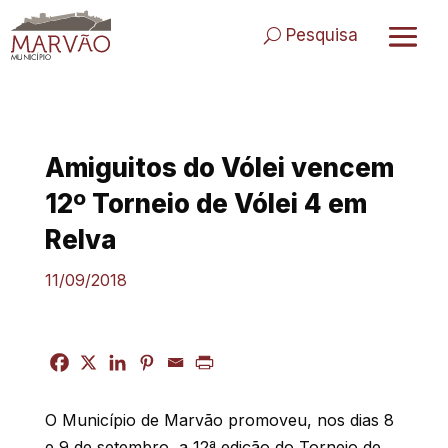
Skip
to
Pesquisa
content
Amiguitos do Vólei vencem
12º Torneio de Vólei 4 em
Relva
11/09/2018
O Município de Marvão promoveu, nos dias 8
e 9 de setembro, a 12ª edição do Torneio de