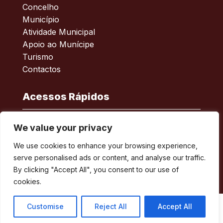
Concelho
Município
Atividade Municipal
Apoio ao Munícipe
Turismo
Contactos
Acessos Rápidos
Acessibilidade
We value your privacy
Política de privacidade
We use cookies to enhance your browsing experience,
ERSAR – Reclamações
serve personalised ads or content, and analyse our traffic.
A minha Rua
By clicking "Accept All", you consent to our use of
Boletim Municipal
cookies.
Customise
Reject All
Accept All