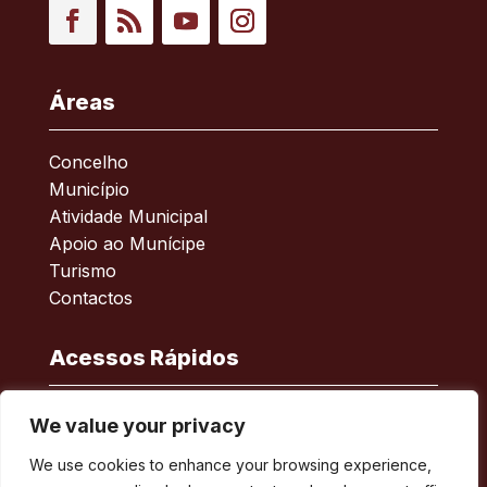
Facebook
RSS
YouTube
Instagram
Áreas
Concelho
Município
Atividade Municipal
Apoio ao Munícipe
Turismo
Contactos
Acessos Rápidos
Acessibilidade
We value your privacy
Política de privacidade
We use cookies to enhance your browsing experience,
ERSAR – Reclamações