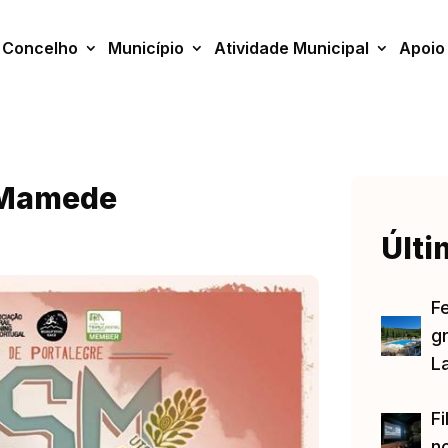
Concelho
Município
Atividade Municipal
Apoio
o Mamede
Últi
F
gr
L
Fi
no