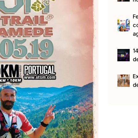
F
c
a
14
d
E
d