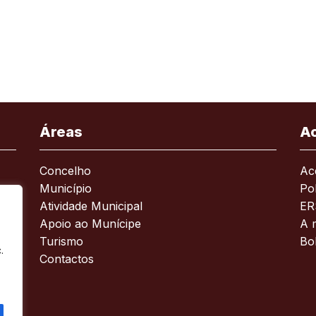
Áreas
A
Concelho
Ace
Município
Pol
Atividade Municipal
ER
Apoio ao Munícipe
A 
Turismo
Bo
.
Contactos