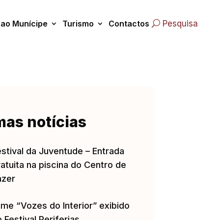
 ao Munícipe
Turismo
Contactos
Pesquisa
mas notícias
estival da Juventude – Entrada
atuita na piscina do Centro de
azer
lme “Vozes do Interior” exibido
 Festival Periferias