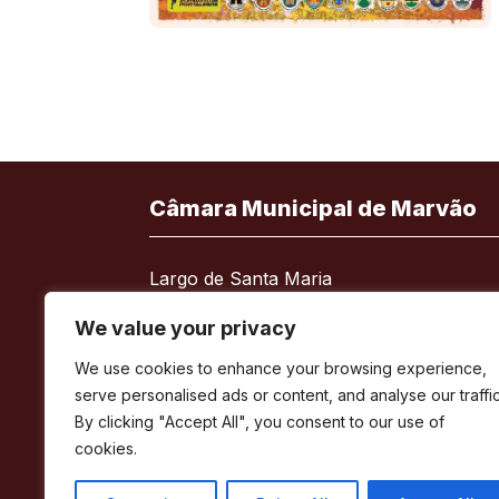
Câmara Municipal de Marvão
Largo de Santa Maria
7330-101 Marvão
We value your privacy
Telefone:
245 909 130
We use cookies to enhance your browsing experience,
Fax:
245 909 526
serve personalised ads or content, and analyse our traffic
E-mail:
geral@cm-marvao.pt
By clicking "Accept All", you consent to our use of
cookies.