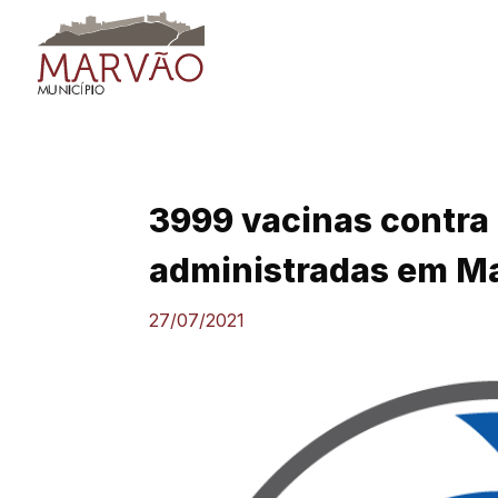
Skip
to
content
3999 vacinas contra 
administradas em M
27/07/2021