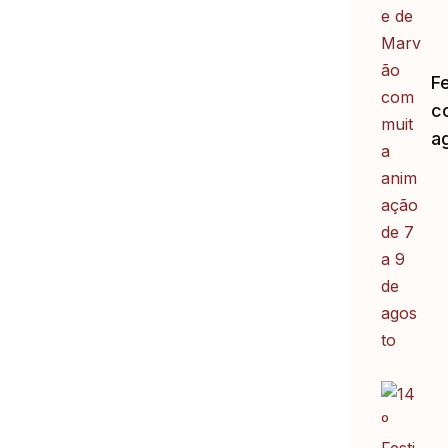
F
c
a