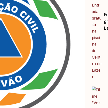
F
gr
L