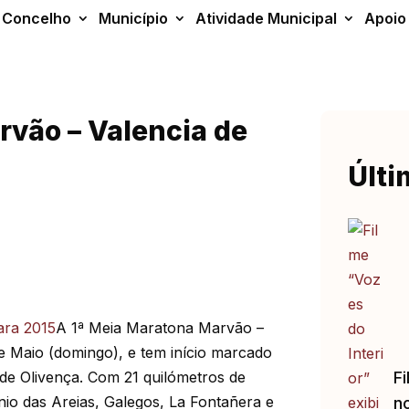
Concelho
Município
Atividade Municipal
Apoio
rvão – Valencia de
Últi
A 1ª Meia Maratona Marvão –
 de Maio (domingo), e tem início marcado
de Olivença. Com 21 quilómetros de
Fi
io das Areias, Galegos, La Fontañera e
no