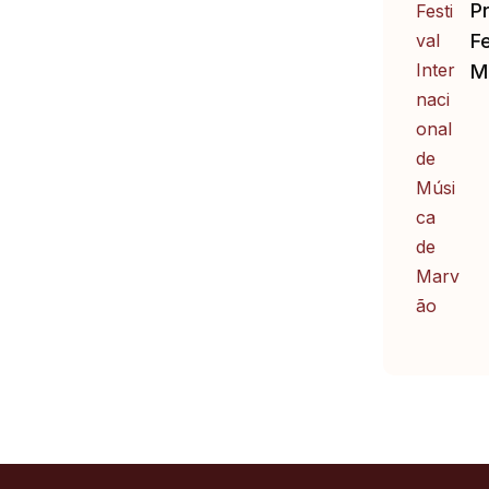
P
Fe
M