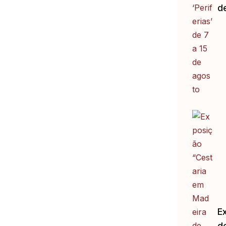
d
E
d