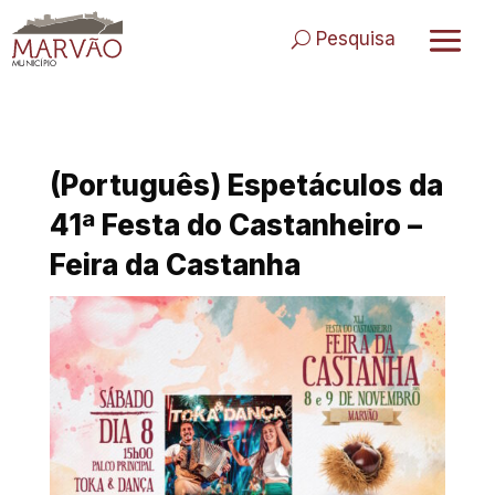
Skip
to
Pesquisa
content
(Português) Espetáculos da
41ª Festa do Castanheiro –
Feira da Castanha