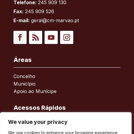
Telefone:
245 909 130
Fax:
245 909 526
E-mail:
geral@cm-marvao.pt
Facebook
RSS
YouTube
Instagram
Áreas
Concelho
Município
Apoio ao Munícipe
Acessos Rápidos
We value your privacy
Política de privacidade
ERSAR – Reclamações
We use cookies to enhance your browsing experience,