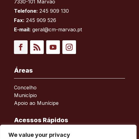
7330-101 Marvão
Telefone:
245 909 130
Fax:
245 909 526
E-mail:
geral@cm-marvao.pt
Facebook
RSS
YouTube
Instagram
Áreas
Concelho
Município
Apoio ao Munícipe
Acessos Rápidos
We value your privacy
Política de privacidade