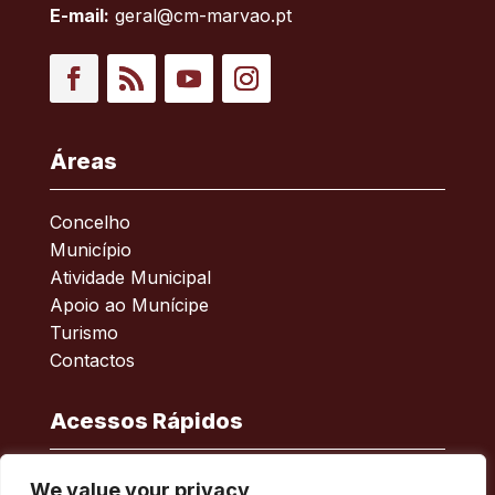
E-mail:
geral@cm-marvao.pt
Facebook
RSS
YouTube
Instagram
Áreas
Concelho
Município
Atividade Municipal
Apoio ao Munícipe
Turismo
Contactos
Acessos Rápidos
Acessibilidade
We value your privacy