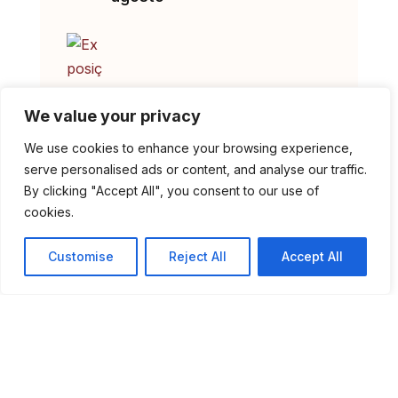
We value your privacy
We use cookies to enhance your browsing experience,
serve personalised ads or content, and analyse our traffic.
By clicking "Accept All", you consent to our use of
Exposição “Cestaria em
cookies.
Madeira de Castanho” no
Museu Municipal
Customise
Reject All
Accept All