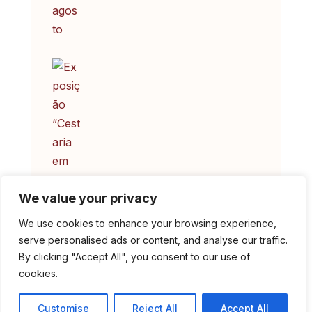
Exposição “Cestaria em
We value your privacy
Madeira de Castanho” no
We use cookies to enhance your browsing experience,
Museu Municipal
serve personalised ads or content, and analyse our traffic.
By clicking "Accept All", you consent to our use of
cookies.
Customise
Reject All
Accept All