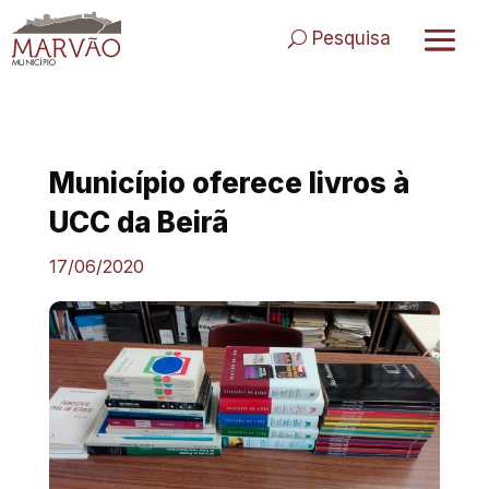
Skip
to
Pesquisa
content
Município oferece livros à
UCC da Beirã
17/06/2020