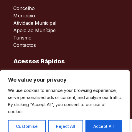
Concelho
Município
Atividade Municipal
Apoio ao Munícipe
Turismo
Contactos
Acessos Rápidos
Acessibilidade
We value your privacy
Política de privacidade
We use cookies to enhance your browsing experience,
ERSAR – Reclamações
serve personalised ads or content, and analyse our traffic.
A minha Rua
By clicking "Accept All", you consent to our use of
Boletim Municipal
cookies.
Customise
Reject All
Accept All