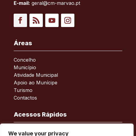
E-mail:
geral@cm-marvao.pt
Facebook
RSS
YouTube
Instagram
Áreas
Concelho
Município
Atividade Municipal
Apoio ao Munícipe
Turismo
Contactos
Acessos Rápidos
Acessibilidade
We value your privacy