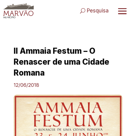
Skip
to
Pesquisa
content
II Ammaia Festum – O
Renascer de uma Cidade
Romana
12/06/2018