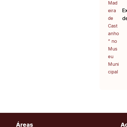
E
d
Áreas
A