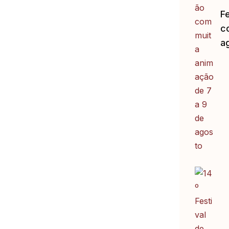
F
c
a