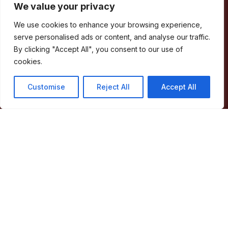
We value your privacy
We use cookies to enhance your browsing experience,
serve personalised ads or content, and analyse our traffic.
Facebook
RSS
YouTube
Instagram
By clicking "Accept All", you consent to our use of
Áreas
cookies.
Customise
Reject All
Accept All
Concelho
Município
Atividade Municipal
Apoio ao Munícipe
Turismo
Contactos
Acessos Rápidos
Acessibilidade
Política de privacidade