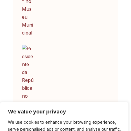
Presidente da República no
We value your privacy
12º Festival Internacional de
We use cookies to enhance your browsing experience,
Música de Marvão
serve personalised ads or content, and analyse our traffic.